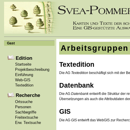
Gast
Arbeitsgruppen
Edition
Textedition
Startseite
Projektbeschreibung
Die AG
Textedition
beschäftigt sich mit der B
Einführung
Web-GIS
Datenbank
Textedition
Die AG
Datenbank
entwirft die Struktur der
Recherche
Übersetzungen als auch die Attributdaten de
Ortssuche
Personen
GIS
Sachbegriffe
Freitextsuche
Die AG
GIS
entwirft das WebGIS zur Recherch
Erw. Textsuche