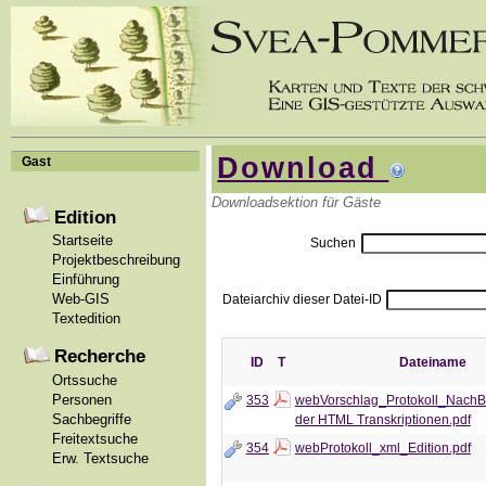
Download
Gast
Downloadsektion für Gäste
Edition
Startseite
Suchen
Projektbeschreibung
Einführung
Web-GIS
Dateiarchiv dieser Datei-ID
Textedition
Recherche
ID
T
Dateiname
Ortssuche
Personen
353
webVorschlag_Protokoll_NachB
Sachbegriffe
der HTML Transkriptionen.pdf
Freitextsuche
354
webProtokoll_xml_Edition.pdf
Erw. Textsuche