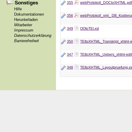
Sonstiges
355
webProtokoll_DOCtoXHTML.pdf
Hilfe
Dokumentationen
356
webProtokoll_xml_ DB_Kodieru
Herunterladen
Mitarbeiter
349
OOtoTEI.xsl
Impressum
Datenschutzerklärung
Barrierefreiheit
350
TEItoXHTML_Transkript_xhtml-ed
347
TEItoXHTML_Uebers_xhtml-editi
348
TEItoXHTML_Layoutpruefung.xs