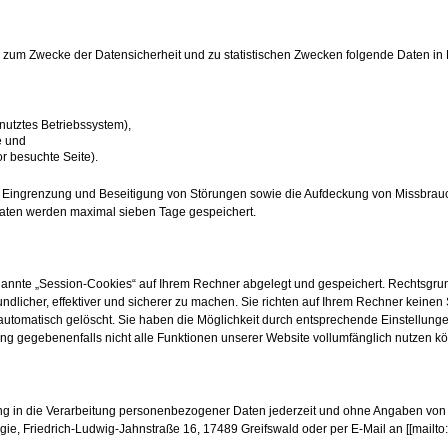
 zum Zwecke der Datensicherheit und zu statistischen Zwecken folgende Daten in P
utztes Betriebssystem),
e und
or besuchte Seite).
g, Eingrenzung und Beseitigung von Störungen sowie die Aufdeckung von Missbra
Daten werden maximal sieben Tage gespeichert.
nte „Session-Cookies“ auf Ihrem Rechner abgelegt und gespeichert. Rechtsgrundla
undlicher, effektiver und sicherer zu machen. Sie richten auf Ihrem Rechner kein
tomatisch gelöscht. Sie haben die Möglichkeit durch entsprechende Einstellungen
ung gegebenenfalls nicht alle Funktionen unserer Website vollumfänglich nutzen k
ung in die Verarbeitung personenbezogener Daten jederzeit und ohne Angaben von G
logie, Friedrich-Ludwig-Jahnstraße 16, 17489 Greifswald oder per E-Mail an [[ma