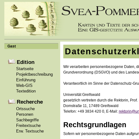
Gast
Datenschutzerk
Edition
Wir verarbeiten personenbezogene Daten, d
Startseite
Grundverordnung (DSGVO) und des Landesd
Projektbeschreibung
Einführung
Verantwortlich im Sinne der Datenschutz-Gru
Web-GIS
Textedition
Universität Greifswald
gesetzlich vertreten durch die Rektorin, Prof.
Recherche
Domstraße 11, 17489 Greifswald
Ortssuche
Telefon: +49 3834 420 0, E-Mail:
rektorin@un
Personen
Sachbegriffe
Rechtsgrundlagen
Freitextsuche
Erw. Textsuche
Sofern wir personenbezogene Daten aufgrund I