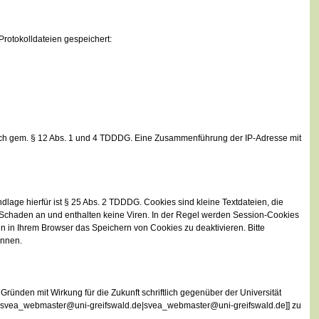
rotokolldateien gespeichert:
uch gem. § 12 Abs. 1 und 4 TDDDG. Eine Zusammenführung der IP-Adresse mit
ge hierfür ist § 25 Abs. 2 TDDDG. Cookies sind kleine Textdateien, die
en Schaden an und enthalten keine Viren. In der Regel werden Session-Cookies
 in Ihrem Browser das Speichern von Cookies zu deaktivieren. Bitte
önnen.
ründen mit Wirkung für die Zukunft schriftlich gegenüber der Universität
ilto:svea_webmaster@uni-greifswald.de|svea_webmaster@uni-greifswald.de]] zu