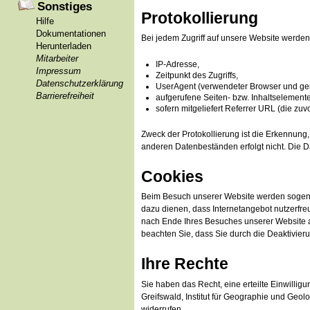
Sonstiges
Protokollierung
Hilfe
Dokumentationen
Bei jedem Zugriff auf unsere Website werden
Herunterladen
Mitarbeiter
IP-Adresse,
Impressum
Zeitpunkt des Zugriffs,
Datenschutzerklärung
UserAgent (verwendeter Browser und gen
Barrierefreiheit
aufgerufene Seiten- bzw. Inhaltselement
sofern mitgeliefert Referrer URL (die zuv
Zweck der Protokollierung ist die Erkennun
anderen Datenbeständen erfolgt nicht. Die 
Cookies
Beim Besuch unserer Website werden sogenan
dazu dienen, dass Internetangebot nutzerfre
nach Ende Ihres Besuches unserer Website au
beachten Sie, dass Sie durch die Deaktivier
Ihre Rechte
Sie haben das Recht, eine erteilte Einwillig
Greifswald, Institut für Geographie und Geo
widerrufen.