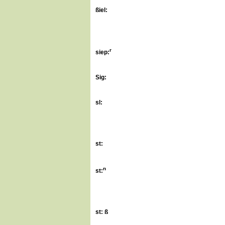
ßiel:
r
s
iep:
Sig:
sl:
st:
n
st:
st: ß