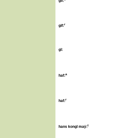
gif:
r
gif:
gl:
a
haf:
r
haf:
t
h
ans kongl maÿ: