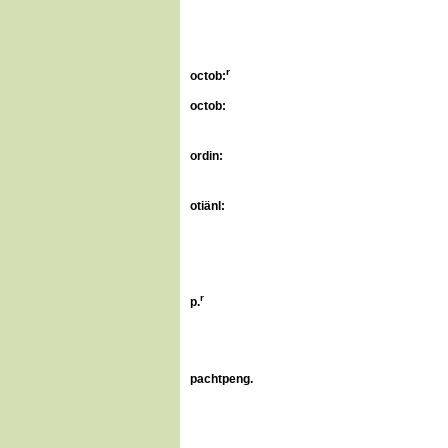
r
octob:
octob:
ordin:
otiänl:
r
p.
pachtpeng.