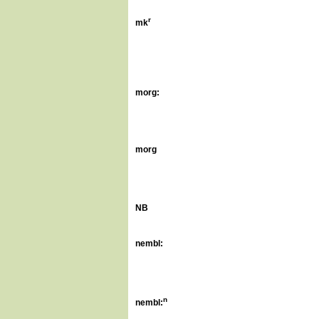
r
mk
morg:
morg
NB
nembl:
n
nembl: