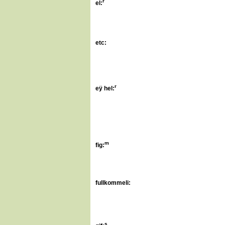
r
el:
etc:
r
eÿ hel:
m
f
ig:
fullkommeli:
s