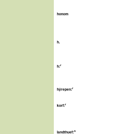
honom
h.
r
h:
r
hÿrepen:
r
korf:
n
landthuef: