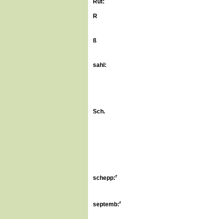
Rut:
R
ß
sahl:
Sch.
r
schepp:
r
s
eptemb: