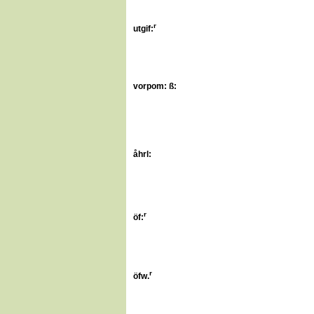
r
utgif:
vorpom: ß:
åhrl:
r
öf:
r
öfw.