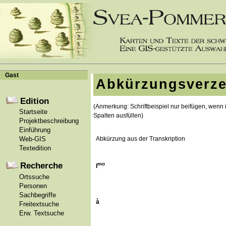
Gast
Abkürzungsverzei
Edition
(Anmerkung: Schriftbeispiel nur beifügen, wenn i
Startseite
Spalten ausfüllen)
Projektbeschreibung
Einführung
Abkürzung aus der Transkription
Web-GIS
Textedition
Recherche
mo
I
Ortssuche
Personen
Sachbegriffe
à
Freitextsuche
Erw. Textsuche