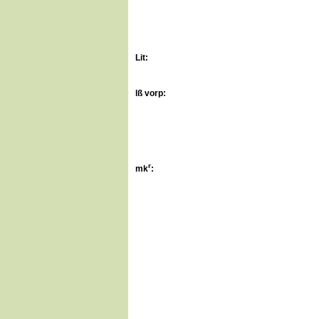
Lit:
lß vorp
:
r
mk
: