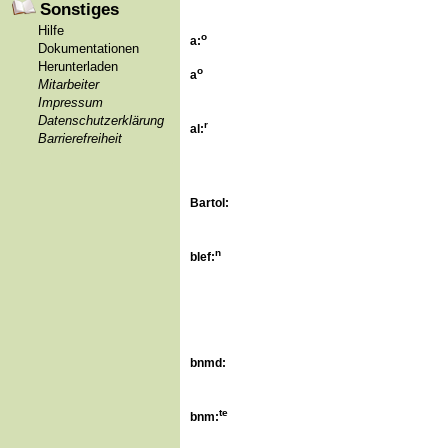
Sonstiges
Hilfe
o
a
:
Dokumentationen
Herunterladen
o
a
Mitarbeiter
Impressum
Datenschutzerklärung
r
al:
Barrierefreiheit
Bartol:
n
blef:
bnmd:
te
bnm: