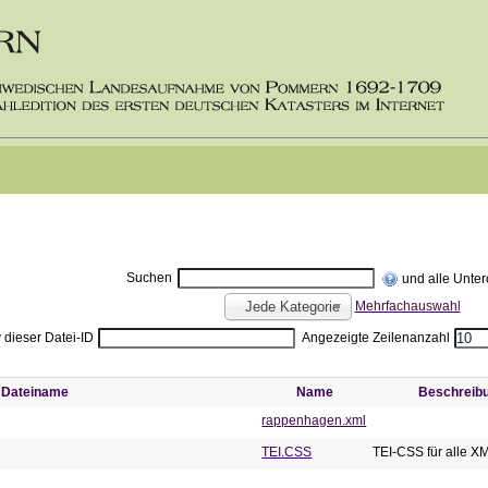
Suchen
und alle Unte
Mehrfachauswahl
Jede Kategorie
v dieser Datei-ID
Angezeigte Zeilenanzahl
Dateiname
Name
Beschreib
rappenhagen.xml
TEI.CSS
TEI-CSS für alle X