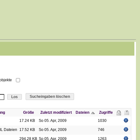
robjekte
Sucheingaben löschen
ung
Größe
Zuletzt modifiziert
Dateien
Zugriffe
17.24 KB
So 05. Apr, 2009
1030
ML Dateien
17.52 KB
So 05. Apr, 2009
746
294.28 KB
So 05. Apr, 2009
1263