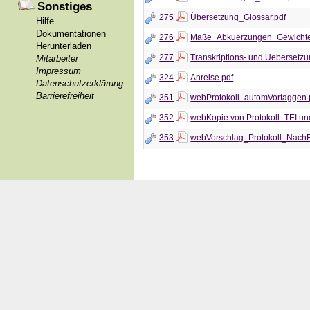
Sonstiges
275
Übersetzung_Glossar.pdf
Hilfe
Dokumentationen
276
Maße_Abkuerzungen_Gewichte
Herunterladen
277
Transkriptions- und Uebersetzun
Mitarbeiter
Impressum
324
Anreise.pdf
Datenschutzerklärung
Barrierefreiheit
351
webProtokoll_automVortaggen.
352
webKopie von Protokoll_TEI u
353
webVorschlag_Protokoll_NachB