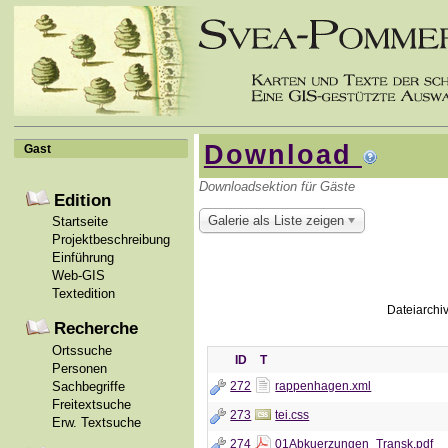
Download
Gast
Downloadsektion für Gäste
Edition
Galerie als Liste zeigen
Startseite
Projektbeschreibung
Einführung
Web-GIS
Textedition
Dateiarchi
Recherche
Ortssuche
ID
T
Personen
Sachbegriffe
272
rappenhagen.xml
Freitextsuche
273
tei.css
Erw. Textsuche
274
01Abkuerzungen_Transk.pdf