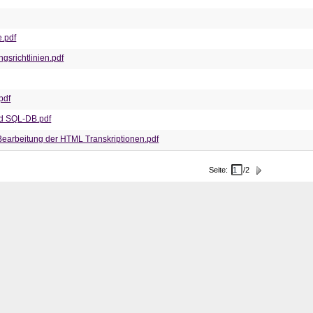
.pdf
gsrichtlinien.pdf
pdf
nd SQL-DB.pdf
earbeitung der HTML Transkriptionen.pdf
Seite
:
/
2