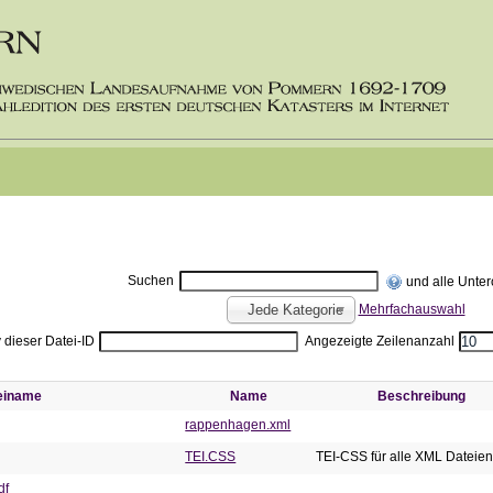
Suchen
und alle Unte
Mehrfachauswahl
Jede Kategorie
v dieser Datei-ID
Angezeigte Zeilenanzahl
einame
Name
Beschreibung
rappenhagen.xml
TEI.CSS
TEI-CSS für alle XML Dateie
df