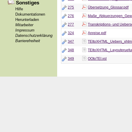
Sonstiges
275
Übersetzung_Glossar.pdf
Hilfe
Dokumentationen
276
Maße_Abkuerzungen_Gewi
Herunterladen
277
Transkriptions- und Ueberse
Mitarbeiter
Impressum
324
Anreise.pdf
Datenschutzerklärung
Barrierefreiheit
347
TEItoXHTML_Uebers_xhtml-
348
TEItoXHTML_Layoutpruefun
349
OOtoTEI.xsl