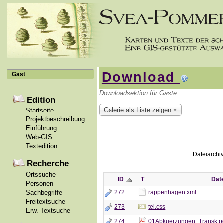
Download
Gast
Downloadsektion für Gäste
Edition
Galerie als Liste zeigen
Startseite
Projektbeschreibung
Einführung
Web-GIS
Textedition
Dateiarchi
Recherche
Ortssuche
ID
T
Dat
Personen
Sachbegriffe
272
rappenhagen.xml
Freitextsuche
273
tei.css
Erw. Textsuche
274
01Abkuerzungen_Transk.p