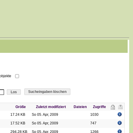
robjekte
Sucheingaben löschen
Größe
Zuletzt modifiziert
Dateien
Zugriffe
17.24 KB
So 05. Apr, 2009
1030
n
17.52 KB
So 05. Apr, 2009
747
294.28 KB
So 05. Apr, 2009
1266