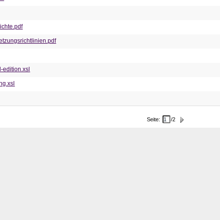
chte.pdf
tzungsrichtlinien.pdf
edition.xsl
g.xsl
Seite
:
/
2